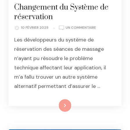
Changement du Système de
réservation
SUR
10 FÉVRIER 2025
UN COMMENTAIRE
CHANGEMENT
Les développeurs du système de
DU
SYSTÈME
réservation des séances de massage
DE
n’ayant pu résoudre le problème
RÉSERVATION
technique affectant leur application, il
m’a fallu trouver un autre système
alternatif permettant d’assurer le …
Lire la suite