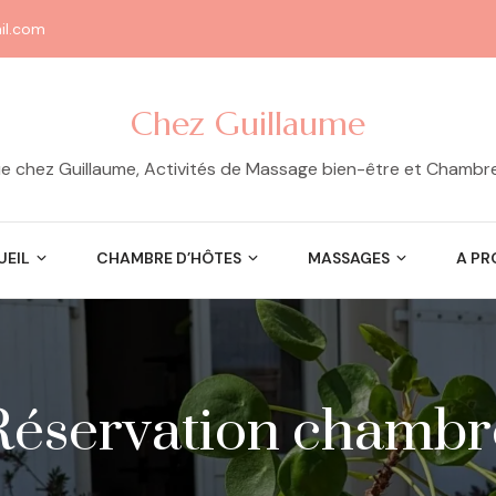
il.com
Chez Guillaume
e chez Guillaume, Activités de Massage bien-être et Chambr
UEIL
CHAMBRE D’HÔTES
MASSAGES
A PR
Réservation chambr