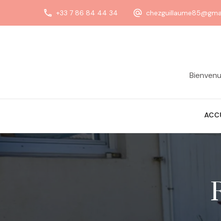
+33 7 86 84 44 34
chezguillaume85@gma
Bienvenu
ACC