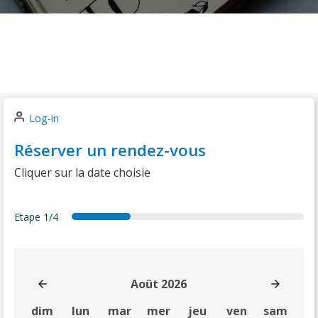
Log-in
Réserver un rendez-vous
Cliquer sur la date choisie
Etape
1/4
date
details
summary
thankyou
Août 2026
dim
lun
mar
mer
jeu
ven
sam