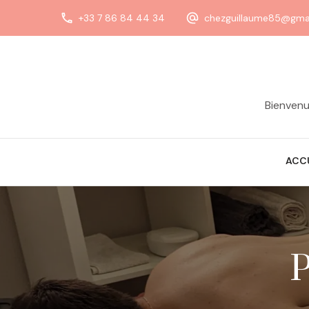
+33 7 86 84 44 34
chezguillaume85@gma
Bienvenu
ACC
P