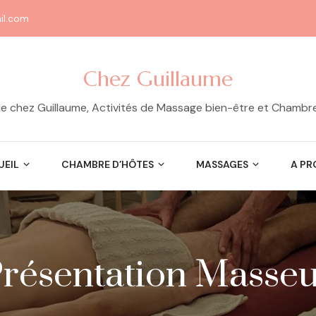
il.com
Chez Guillaume
e chez Guillaume, Activités de Massage bien-être et Chambr
UEIL
CHAMBRE D’HÔTES
MASSAGES
A PR
résentation Masse